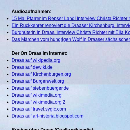
Audioaufnahmen:
15 Mal Pfarrer im Repser Land! Interview Christa Richter 
Ein Rückkehrer renoviert die Draaser Kirchenburg. Interv
Burghüterin in Draas. Interview Christa Richter mit Ella 
Das Märchen vom hungrigen Wolf in Draaser sächsische
Der Ort Draas im Internet:
Draas auf wikipedia.org
Draas auf dewiki.de
Draas auf Kirchenburgen.org
Draas auf Burgenwelt.org
Draas auf siebenbuerger.de
Draas auf wikimedia.org
Draas auf wikimedia.org 2
Draas auf travel.sygic.com
Draas auf art-historia.blogspot.com
Bücher über Draas (Quelle wikipedia):