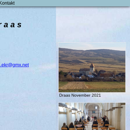
Kontakt
r a a s
as.ekr@gmx.net
Draas November 2021