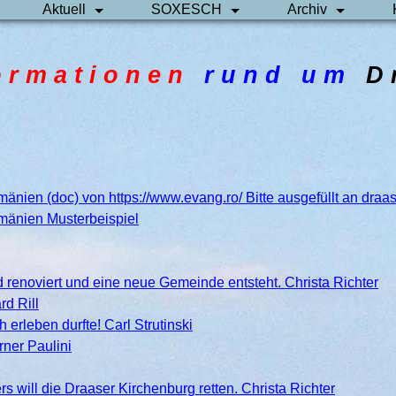
Aktuell
SOXESCH
Archiv
o r m a t i o n e n
r u n d u m
D 
änien (doc) von https://www.evang.ro/ Bitte ausgefüllt an dra
mänien Musterbeispiel
 renoviert und eine neue Gemeinde entsteht. Christa Richter
d Rill
erleben durfte! Carl Strutinski
ner Paulini
will die Draaser Kirchenburg retten. Christa Richter