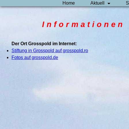
Home
Aktuell
S
I n f o r m a t i o n e 
Der Ort Grosspold im Internet:
Stiftung in Grosspold auf grosspold.ro
Fotos auf grosspold.de